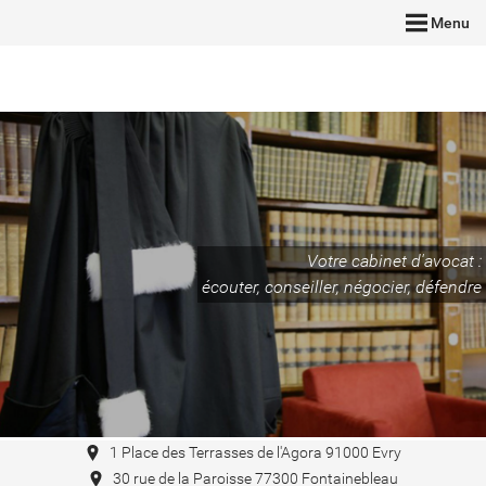
Menu
Votre cabinet d'avocat :
écouter, conseiller, négocier, défendre
1 Place des Terrasses de l'Agora 91000 Evry
30 rue de la Paroisse 77300 Fontainebleau