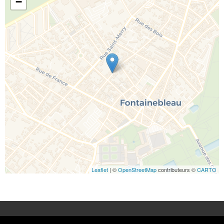
−
Leaflet
| ©
OpenStreetMap
contributeurs ©
CARTO