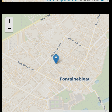
Leaflet
| ©
OpenStreetMap
contributeurs ©
CARTO
+
−