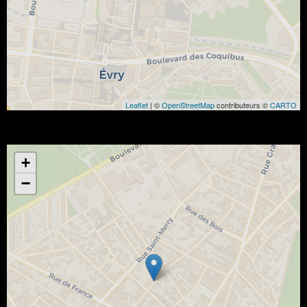
Leaflet
| ©
OpenStreetMap
contributeurs ©
CARTO
+
−