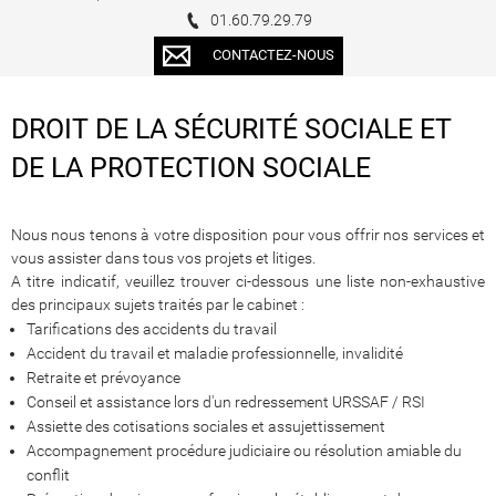
01.60.79.29.79
CONTACTEZ-NOUS
DROIT DE LA SÉCURITÉ SOCIALE ET
DE LA PROTECTION SOCIALE
Nous nous tenons à votre disposition pour vous offrir nos services et
vous assister dans tous vos projets et litiges.
A titre indicatif, veuillez trouver ci-dessous une liste non-exhaustive
des principaux sujets traités par le cabinet :
Tarifications des accidents du travail
Accident du travail et maladie professionnelle, invalidité
Retraite et prévoyance
Conseil et assistance lors d'un redressement URSSAF / RSI
Assiette des cotisations sociales et assujettissement
Accompagnement procédure judiciaire ou résolution amiable du
conflit