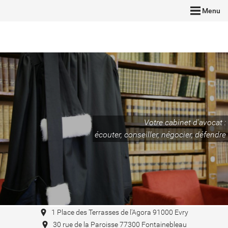
Menu
Votre cabinet d'avocat :
écouter, conseiller, négocier, défendre
1 Place des Terrasses de l'Agora 91000 Evry
30 rue de la Paroisse 77300 Fontainebleau