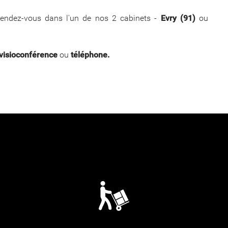
ez rendez-vous dans l'un de nos 2 cabinets -
Evry (91)
ou
visioconférence
ou
téléphone.