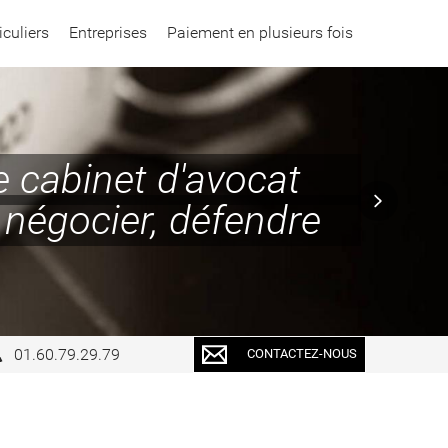
iculiers
Entreprises
Paiement en plusieurs fois
e cabinet d'avocat
r, négocier, défendre
01.60.79.29.79
CONTACTEZ-NOUS